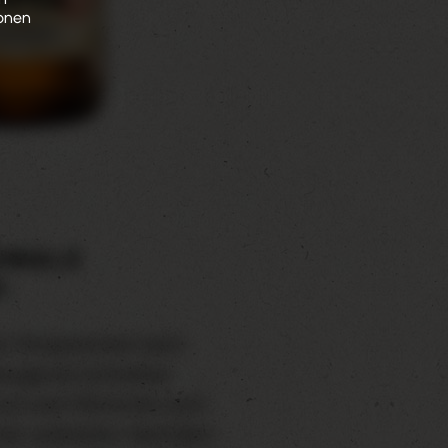
sonen
UMALZ
:
he Temperaturen beim
raugerste entstehen
e je nach Röststufe auch
en verbreiten: Nachdem