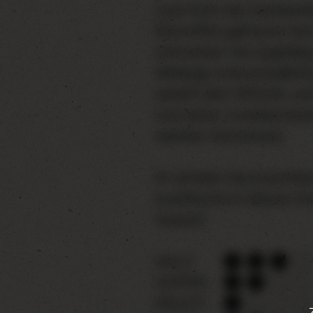
Lasst Euch das handwerkl
Rohstoffen gebraute, fein
schmecken. Die sorgfälti
Melange unterschiedlich
verleiht dem SPEZIAL sei
und seinen unverkennbar
weichen Geschmack.
Ihr erhaltet das Exportbier
Euroflasche im blauen Zw
Sixpack.
MALZ
HOPFEN
FRUCHT