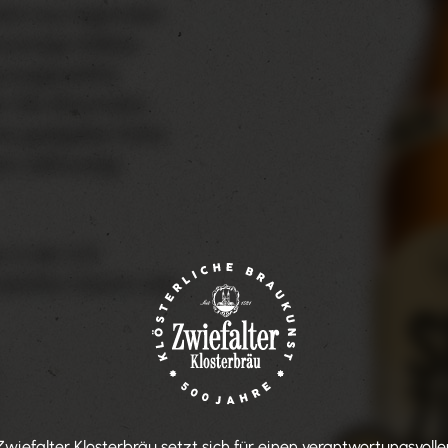
ich aus regionalen
würzige Vollbier
g ausgewählte
er Alb-Braumalze
ne goldgelbe Farbe
en vollmundig-
 in der 0,5l
iefalter-Kasten oder
Zwiefalter Klosterbräu setzt sich für einen verantwortungsvolle