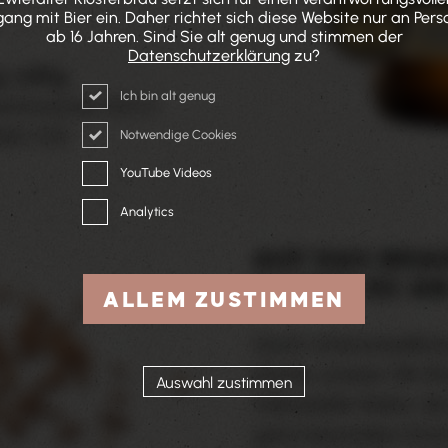
ng mit Bier ein. Daher richtet sich diese Website nur an Per
ab 16 Jahren. Sind Sie alt genug und stimmen der
Datenschutzerklärung
zu?
, süffig
Ich bin alt genug
 Stammwürze: 12,5 %
it: 0,5l
Notwendige Cookies
YouTube Videos
Analytics
AUF DAS BRA
KOMMT ES AN
ALLEM ZUSTIMMEN
Durch unterschiedlic
Darren unserer Alb-B
Auswahl zustimmen
individuelle Malze, di
ganz besondere Arom