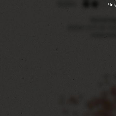
REZENS
Umga
feinwürzig
Alkohol: 5,3 % Vol. |
Größeneinhe