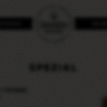
RTSHAUS
ERLE
SPEZIAL
T FEINER
G