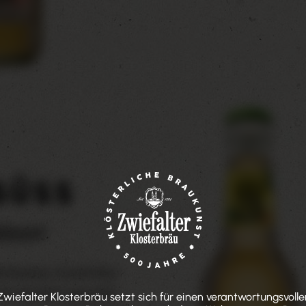
SÜSS
ÜSST
Feinherbes Zwiefalter
nd natürlich gesüßte
Zwiefalter Klosterbräu setzt sich für einen verantwortungsvolle