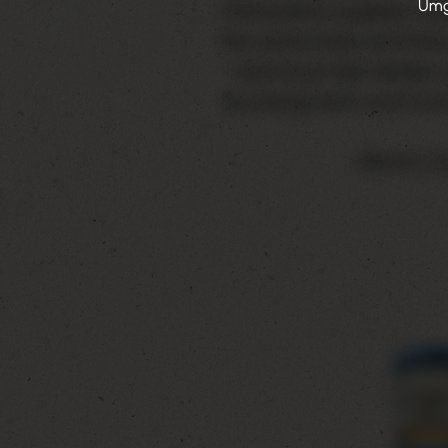
Umga
Zitronenlimo ergeben unse
Nur echte Süße und Farb
– lasst Euch den idealen 
aus bierig-herb und fruc
Alkohol: 2,