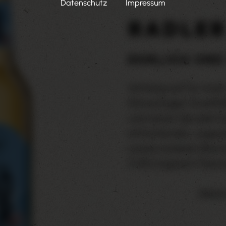
Datenschutz
Impressum
RADLE
EHRLICH UND
Vorhang auf für unse
Feinwürziges Zwiefal
und saurer Sprudel m
erfrischenden, ungesü
unsere anderen Bierm
0,33l Longneck-Flasch
Alkohol