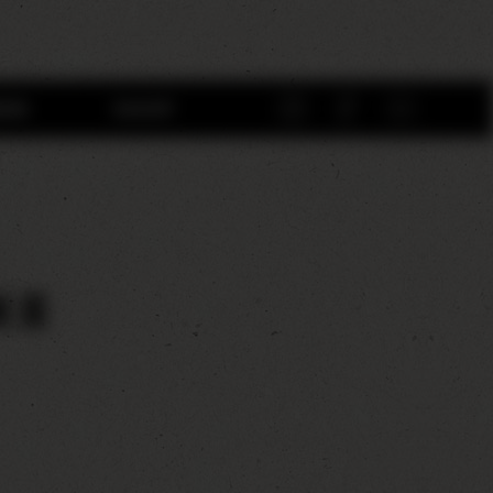
BEN
SHOP
KE