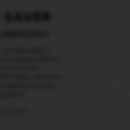
R
SAUER
 UNGESÜSST
r „Schwoba-Radler“:
ter Klosterbräu SPEZIAL
ischen sich zum
ßten Radler, das Ihr wie
ischgetränke aus der
e genießt.
: 3,1 % Vol.