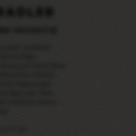
RADLER
ND FRUCHTIG
us einem Zwiefalter
nd fruchtiger
: Genuss pur! Unser Natur
aftes echter Zitronen
 reiner Rübenzucker
llmundige Süße. Ohne
der künstliches Aroma –
ker.
: 2,1 % Vol.