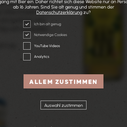
ng mit Bier ein. Daher richtet sich diese Website nur an Per
r klassisches Radler.
ab 16 Jahren. Sind Sie alt genug und stimmen der
e, ohne Zusatzstoffe
Datenschutzerklärung
zu?
und spritzigen Mix
Ich bin alt genug
htig-süß schmecken!
Notwendige Cookies
8 % Vol.
YouTube Videos
Analytics
ALLEM ZUSTIMMEN
Auswahl zustimmen