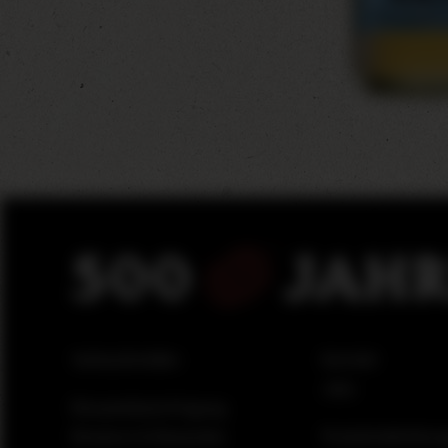
Verkaufsstellen
Kontakt
Jobs
Brauereibesichtigung
Braukurs & Bierprobe
Produktabbildun