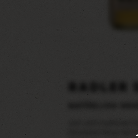
RADLER
NATÜRLICH GES
Jetzt wird’s traditionell: 
Klosterbräu Pilsner Hell u