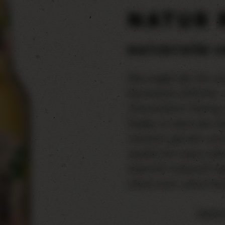
NATUR
NATURTRÜB U
Was ergibt der Mix a
Klosterbräu SPEZIAL u
Zitronenlimo? Richtig
Radler ist dank des S
natürlich getrübt und
verleiht ihm seine vo
Süßstoff, Farbstoff o
oifach echt, oifach lec
Alkohol